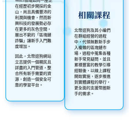
Web3領域如同一座正
在經歷初步開採的金
相關課程
山，尚且具備豐沛的
利潤與機會，然而新
興科技的發展勢必存
在更多的灰色空間，
北幣逗狗及其小編們
層出不窮的「區塊鏈
在群組經營的過程
詐騙」讓新手入門難
中，代領無數新手步
度增加。
入複雜的區塊鏈市
場，過程中蒐集各種
因此，北幣逗狗網站
新手常見疑問，並且
立志提供一個親民且
累積豐富的教學引導
詳盡的入門管道，整
經驗後，以線上課程
合所有新手需要的資
開始實施，逐步推進
源，創造一個安全可
到實體課程的舉行，
靠的學習平台。
更全面的支援幣圈新
手的需求。