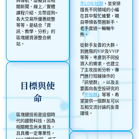
與導航、虛擬貨幣相
手LINE社群
，並安排
關新聞、線上／實體
擅長不同領域的小編
課程介紹、北幣逗狗×
在其中幫忙維繫，親
各大交易所優惠統整
自帶領各幣圈新手、
等等，是結合「資
老手度過一輪輪牛
訊、教學、分析」的
熊。
區塊鏈資源整合網
站。
從新手友善的大群，
到進階的VIP及VVIP
等等，考慮到不同投
資人的需求，也建立
了主攻技術分析，專
門進行短線操作的
目標與使
「訊號群」，以及主
要面向各空投研究的
命
「
空投群
」等等，希
望提供一個群友可以
互相交流討論的友善
環境。
區塊鏈技術是這個時
代的趨勢科技，因為
相關概念尚未普及，
且具備一定專業性，