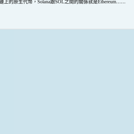
鏈上的原生代幣，Solana跟SOL之間的關係就是Ethereum……