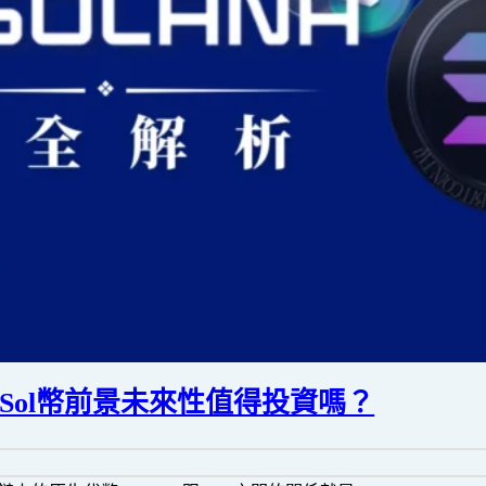
麼？Sol幣前景未來性值得投資嗎？