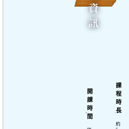
資
訊
課
開
程
課
時
時
長
間
約