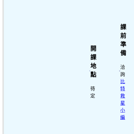
課
前
準
開
備
課
地
洽
點
詢
比
待
特
定
救
星
小
編