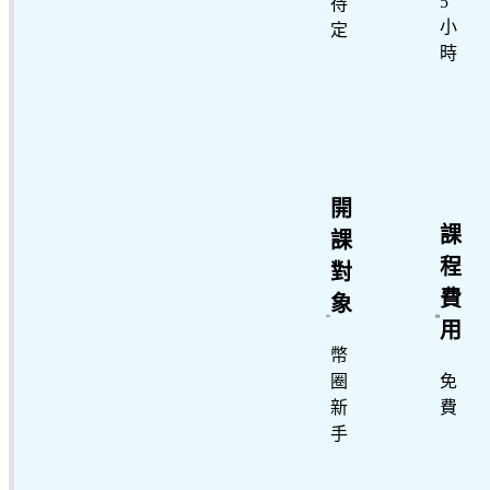
5
待
小
定
時
開
課
課
程
對
費
象
用
幣
圈
免
新
費
手